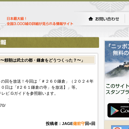
倉〜頼朝は武士の都・鎌倉をどうつくった？〜」
りの回を放送！今回は「＃２６０鎌倉」（２０２４年
０日は「♯２６１鎌倉の寺」を放送】」等。
!テレビ.Gガイドを参照願います。
70/
投稿者：JAGE
備前守
回=回