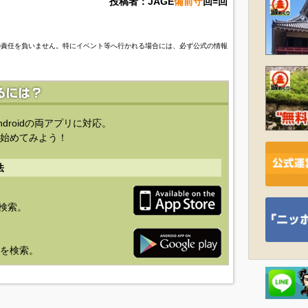
投稿者：JAGE
備前守
回=回
の責任を負いません。特にイベント等へ行かれる場合には、必ず公式の情報
ndroidの両アプリに対応。
始めてみよう！
法
を検索。
り」を検索。