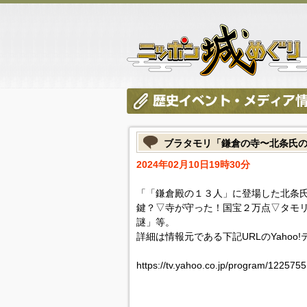
ブラタモリ「鎌倉の寺〜北条氏
2024年02月10日19時30分
「「鎌倉殿の１３人」に登場した北条
鍵？▽寺が守った！国宝２万点▽タモ
謎」等。
詳細は情報元である下記URLのYahoo
https://tv.yahoo.co.jp/program/122575