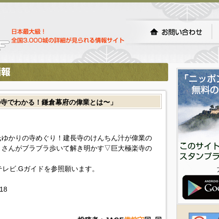
の寺でわかる！鎌倉幕府の偉業とは〜」
氏ゆかりの寺めぐり！建長寺のけんちん汁が偉業の
リさんがブラブラ歩いて解き明かす▽巨大極楽寺の
!テレビ.Gガイドを参照願います。
518