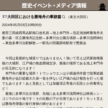
大田区における勝海舟の事跡篇
（東京大田区）
2024年05月03日10時00分
都営三田線西馬込駅南口改札前→池上本門寺→洗足池池畔勝海舟夫
妻の墓・区立勝海舟記念館→多摩川台公園古墳群→多摩川浅間神社
→東急多摩川台駅解散→一駅先の田園調布駅前で懇親会
今回は直接的な城巡りではありません！強いて言えば武家政権最
後の大城郭、江戸城の無血開城交渉、最後の場所である池上本門寺
が目玉的になります！
本門寺の重要な場所！トウショウエンは小堀遠州作庭で陸軍総裁
勝海舟が会計総裁大久保一翁を伴ない江戸城の会計報告を行った場
でもあります！あと見処としては加藤清正寄進の石段とか供養塔な
ど！
最後に多摩川台古墳群、先端にある多摩川浅間神社は映画シン・
ゴジラのロケ地です！その社殿の下が古墳であります！モット言え
ば勝海舟揮毫の食行身禄の碑があります！