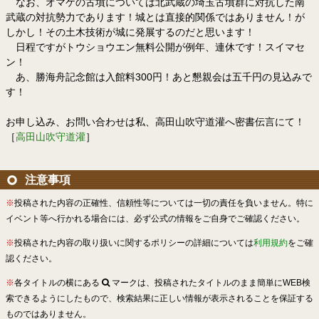
なお、オマケの古墳については北武蔵の埼玉古墳群に対抗した南
武蔵の対抗勢力であります！城とは直接的関係ではありません！が
しかし！その土木技術が城に発展するのだと思います！
日程ですがトウショウエン無料公開が例年、連休です！スイマセ
ン！
あ、勝海舟記念館は入館料300円！あと懇親会は五千円の見込みで
す！
お申し込み、お問い合わせは私、高田山吹守道灌へ密書伝言にて！
［
高田山吹守道灌
］
注意事項
※
投稿された内容の正確性、信頼性等については一切の責任を負いません。特に
イベント等へ行かれる場合には、必ず公式の情報をご自身でご確認ください。
※
投稿された内容の取り扱いに関するポリシーの詳細については
利用規約
をご確
認ください。
※
各タイトルの横にある
マークは、投稿されたタイトルのまま簡単にWEB検
索できるようにしたもので、検索結果に正しい情報が表示されることを保証する
ものではありません。