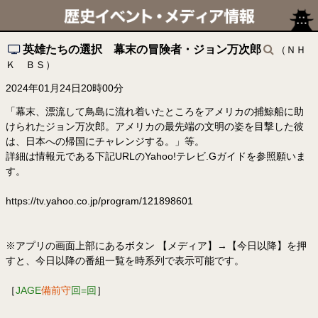
英雄たちの選択 幕末の冒険者・ジョン万次郎
（ＮＨ
Ｋ ＢＳ）
2024年01月24日20時00分
「幕末、漂流して鳥島に流れ着いたところをアメリカの捕鯨船に助
けられたジョン万次郎。アメリカの最先端の文明の姿を目撃した彼
は、日本への帰国にチャレンジする。」等。
詳細は情報元である下記URLのYahoo!テレビ.Gガイドを参照願いま
す。
https://tv.yahoo.co.jp/program/121898601
※アプリの画面上部にあるボタン 【メディア】→【今日以降】を押
すと、今日以降の番組一覧を時系列で表示可能です。
［
JAGE
備前守
回=回
］