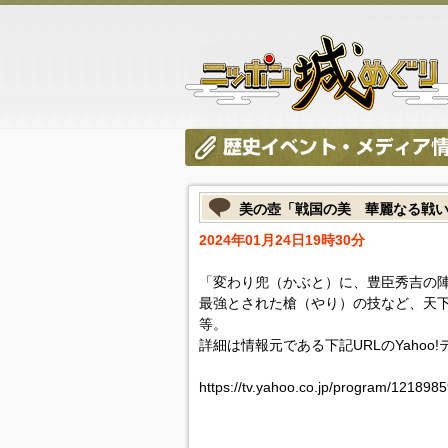
美の壺「戦国の美 華麗なる戦
2024年01月24日19時30分
「変わり兜（かぶと）に、豊臣秀吉の
最強とされた槍（やり）の技など、天
等。
詳細は情報元である下記URLのYahoo
https://tv.yahoo.co.jp/program/121898