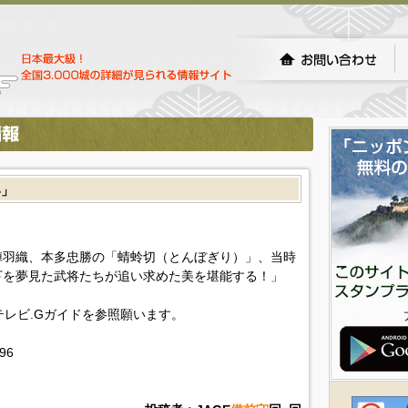
い」
陣羽織、本多忠勝の「蜻蛉切（とんぼぎり）」、当時
下を夢見た武将たちが追い求めた美を堪能する！」
!テレビ.Gガイドを参照願います。
596