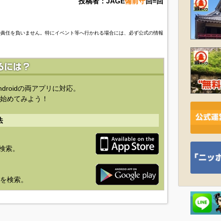
投稿者：JAGE
備前守
回=回
の責任を負いません。特にイベント等へ行かれる場合には、必ず公式の情報
ndroidの両アプリに対応。
始めてみよう！
法
を検索。
り」を検索。