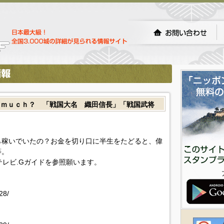
 ｍｕｃｈ？ 「戦国大名 織田信長」「戦国武将
ら稼いでいたの？お金を切り口に半生をたどると、偉
等。
!テレビ.Gガイドを参照願います。
28/