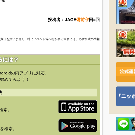
29/
投稿者：JAGE
備前守
回=回
の責任を負いません。特にイベント等へ行かれる場合には、必ず公式の情報
ndroidの両アプリに対応。
始めてみよう！
法
を検索。
り」を検索。