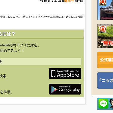
投稿者：JAGE
備前守
回=回
の責任を負いません。特にイベント等へ行かれる場合には、必ず公式の情報
ndroidの両アプリに対応。
始めてみよう！
法
を検索。
り」を検索。