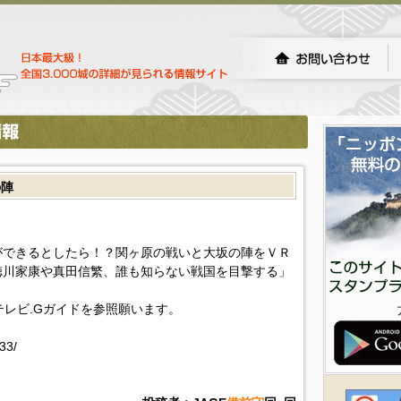
の陣
ができるとしたら！？関ヶ原の戦いと大坂の陣をＶＲ
徳川家康や真田信繁、誰も知らない戦国を目撃する」
!テレビ.Gガイドを参照願います。
33/