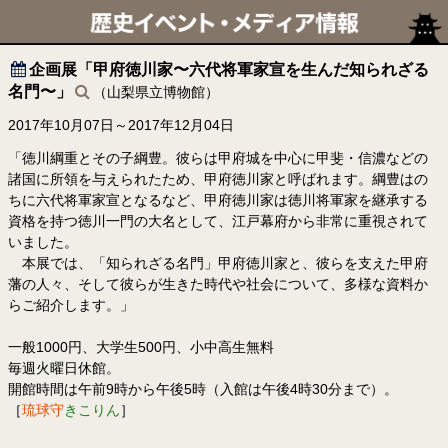
企画展「甲府徳川家〜六代将軍家宣を生んだ知られざる
名門〜」
（山梨県立博物館）
2017年10月07日～2017年12月04日
「徳川綱重とその子綱豊。彼らは甲府城を中心に甲斐・信濃などの
諸国に所領を与えられたため、甲府徳川家と呼ばれます。綱豊はの
ちに六代将軍家宣となるなど、甲府徳川家は徳川将軍家を継承する
資格を持つ徳川一門の大名として、江戸幕府から非常に重視されて
いました。
本展では、「知られざる名門」甲府徳川家と、彼らを支えた甲府
藩の人々、そして彼らが生きた時代や社会について、多様な資料か
らご紹介します。」
一般1000円、大学生500円、小中高生無料
毎週火曜日休館。
開館時間は午前9時から午後5時（入館は午後4時30分まで）。
［
琉球守
きこりん
］