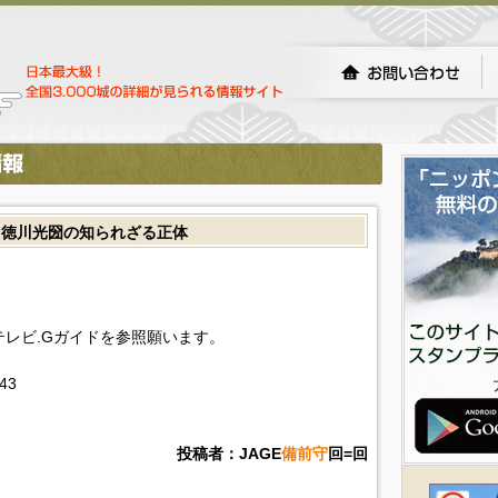
 徳川光圀の知られざる正体
!テレビ.Gガイドを参照願います。
443
投稿者：JAGE
備前守
回=回