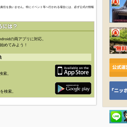
の責任を負いません。特にイベント等へ行かれる場合には、必ず公式の情報
ndroidの両アプリに対応。
始めてみよう！
法
を検索。
り」を検索。