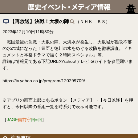
【再放送】決戦！大坂の陣
（ＮＨＫ ＢＳ）
2023年12月10日11時30分
「戦国最後の決戦・大坂の陣。大洪水が発生し、大坂城が難攻不落
の水の城になった！豊臣と徳川の水をめぐる攻防を徹底調査。ドキ
ュメントと本格ドラマで描く２時間スペシャル」等。
詳細は情報元である下記URLのYahoo!テレビ.Gガイドを参照願いま
す。
https://tv.yahoo.co.jp/program/120299709/
※アプリの画面上部にあるボタン 【メディア】→【今日以降】を押
すと、今日以降の番組一覧を時系列で表示可能です。
［
JAGE
備前守
回=回
］