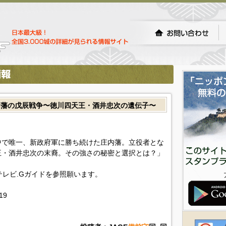
内藩の戊辰戦争〜徳川四天王・酒井忠次の遺伝子〜
中で唯一、新政府軍に勝ち続けた庄内藩。立役者とな
王・酒井忠次の末裔。その強さの秘密と選択とは？」
!テレビ.Gガイドを参照願います。
119