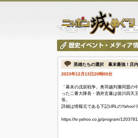
英雄たちの選択 幕末最強！庄
2023年12月13日20時00分
「幕末の戊辰戦争。奥羽越列藩同盟の
った二番大隊長・酒井玄蕃は徳川四天
等。
詳細は情報元である下記URLのYahoo
https://tv.yahoo.co.jp/program/120378