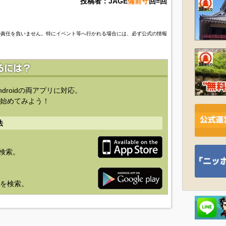
投稿者：JAGE
備前守
回=回
の責任を負いません。特にイベント等へ行かれる場合には、必ず公式の情報
ndroidの両アプリに対応。
始めてみよう！
法
を検索。
り」を検索。