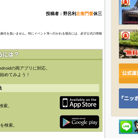
投稿者：野呂利
左衛門督
休三
の責任を負いません。特にイベント等へ行かれる場合には、必ず公式の情報
ndroidの両アプリに対応。
始めてみよう！
法
を検索。
り」を検索。