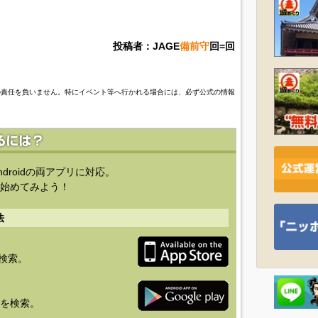
投稿者：JAGE
備前守
回=回
の責任を負いません。特にイベント等へ行かれる場合には、必ず公式の情報
ndroidの両アプリに対応。
始めてみよう！
法
を検索。
り」を検索。