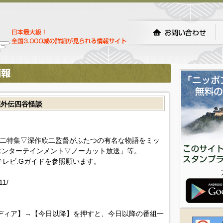
蔵外伝四谷怪談
作欣二特集▽深作欣二監督がふたつの有名な物語をミッ
エンターテインメント▽ノーカット放送」等。
!テレビ.Gガイドを参照願います。
11/
ディア】→【今日以降】を押すと、今日以降の番組一