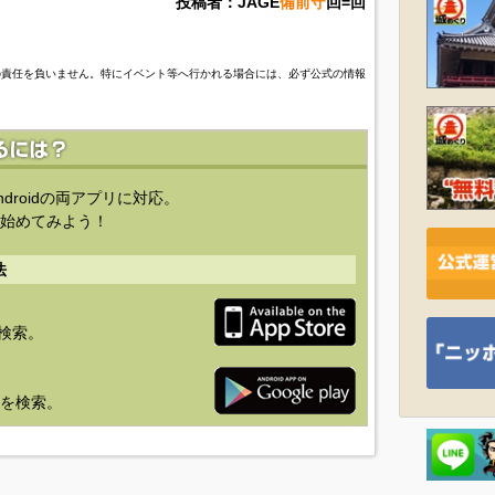
投稿者：JAGE
備前守
回=回
の責任を負いません。特にイベント等へ行かれる場合には、必ず公式の情報
ndroidの両アプリに対応。
始めてみよう！
法
を検索。
り」を検索。