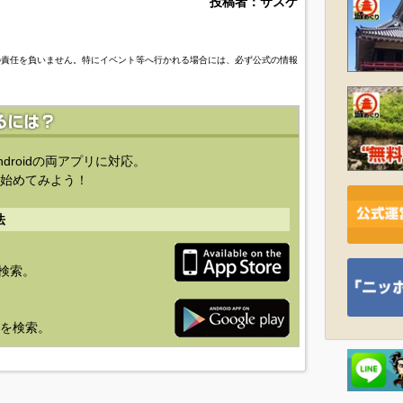
投稿者：サスケ
の責任を負いません。特にイベント等へ行かれる場合には、必ず公式の情報
ndroidの両アプリに対応。
始めてみよう！
法
を検索。
り」を検索。