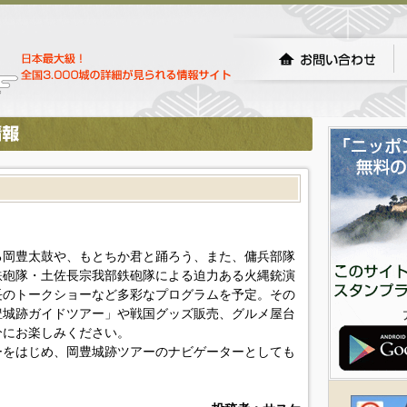
る岡豊太鼓や、もとちか君と踊ろう、また、傭兵部隊
鉄砲隊・土佐長宗我部鉄砲隊による迫力ある火縄銃演
長のトークショーなど多彩なプログラムを予定。その
豊城跡ガイドツアー」や戦国グッズ販売、グルメ屋台
分にお楽しみください。
ーをはじめ、岡豊城跡ツアーのナビゲーターとしても