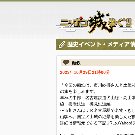
麺鉄
2023年10月29日21時00分
「今回の麺鉄は、市川紗椰さんと土屋
の旅を楽しみます。
早秋の中部 名古屋鉄道犬山線・高山
線・養老鉄道・樽見鉄道編
〜市川さんはＪＲ名古屋駅で名物・き
山駅へ。国宝犬山城の絶景を楽しんだ
詳細は情報元である下記URLのYahoo