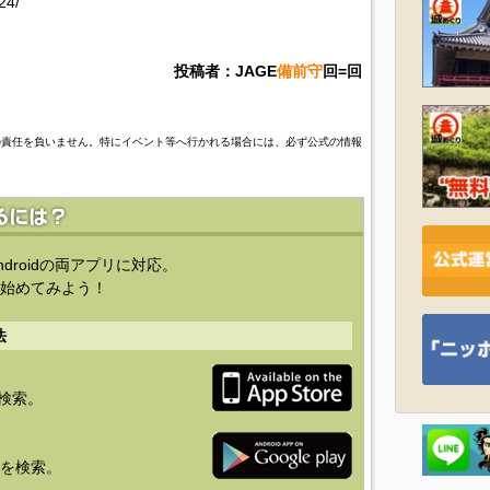
24/
投稿者：JAGE
備前守
回=回
の責任を負いません。特にイベント等へ行かれる場合には、必ず公式の情報
ndroidの両アプリに対応。
始めてみよう！
法
を検索。
り」を検索。