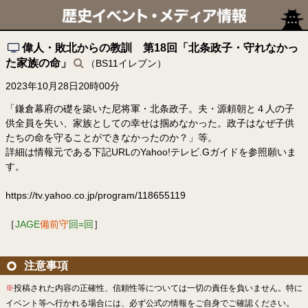
偉人・敗北からの教訓 第18回「北条政子・守れなかっ
た家族の命」
（BS11イレブン）
2023年10月28日20時00分
「鎌倉幕府の礎を築いた尼将軍・北条政子。夫・源頼朝と４人の子
供全員を失い、家族としての幸せは掴めなかった。政子はなぜ子供
たちの命を守ることができなかったのか？」等。
詳細は情報元である下記URLのYahoo!テレビ.Gガイドを参照願いま
す。
https://tv.yahoo.co.jp/program/118655119
［
JAGE
備前守
回=回
］
注意事項
※
投稿された内容の正確性、信頼性等については一切の責任を負いません。特に
イベント等へ行かれる場合には、必ず公式の情報をご自身でご確認ください。