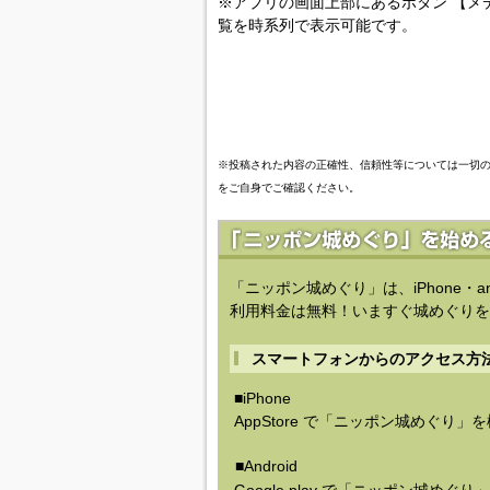
※アプリの画面上部にあるボタン 【メ
覧を時系列で表示可能です。
※投稿された内容の正確性、信頼性等については一切
をご自身でご確認ください。
「ニッポン城めぐり」は、iPhone・a
利用料金は無料！いますぐ城めぐりを
スマートフォンからのアクセス方
■iPhone
AppStore で「ニッポン城めぐり」
■Android
Google play で「ニッポン城めぐ