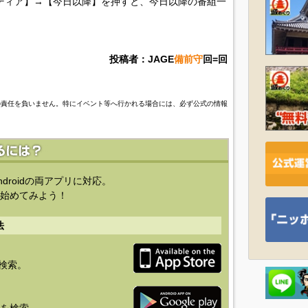
ディア】→【今日以降】を押すと、今日以降の番組一
投稿者：JAGE
備前守
回=回
の責任を負いません。特にイベント等へ行かれる場合には、必ず公式の情報
ndroidの両アプリに対応。
始めてみよう！
法
を検索。
り」を検索。