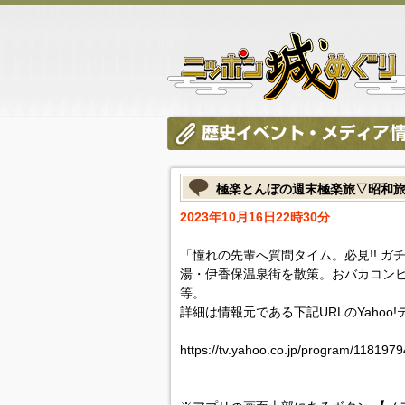
極楽とんぼの週末極楽旅▽昭和旅i
2023年10月16日22時30分
「憧れの先輩へ質問タイム。必見!! ガ
湯・伊香保温泉街を散策。おバカコン
等。
詳細は情報元である下記URLのYahoo
https://tv.yahoo.co.jp/program/1181979