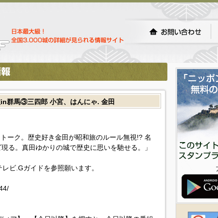
n群馬③三四郎 小宮、はんにゃ. 金田
チトーク。歴史好き金田が昭和旅のルール無視!? 名
ビ現る。真田ゆかりの城で歴史に思いを馳せる。」
!テレビ.Gガイドを参照願います。
44/