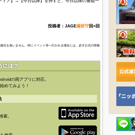
ディア】→【今日以降】を押すと、今日以降の番組一
投稿者：JAGE
備前守
回=回
の責任を負いません。特にイベント等へ行かれる場合には、必ず公式の情報
ndroidの両アプリに対応。
始めてみよう！
法
を検索。
り」を検索。