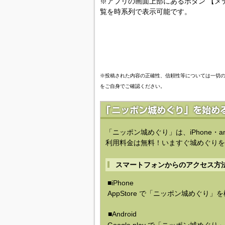
※アプリの画面上部にあるボタン 【メ
覧を時系列で表示可能です。
※投稿された内容の正確性、信頼性等については一切
をご自身でご確認ください。
「ニッポン城めぐり」は、iPhone・a
利用料金は無料！いますぐ城めぐりを
スマートフォンからのアクセス方
■iPhone
AppStore で「ニッポン城めぐり」
■Android
Google play で「ニッポン城めぐ