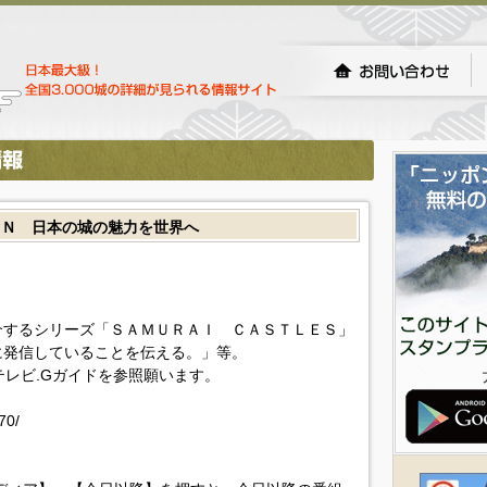
ＡＮ 日本の城の魅力を世界へ
介するシリーズ「ＳＡＭＵＲＡＩ ＣＡＳＴＬＥＳ」
に発信していることを伝える。」等。
!テレビ.Gガイドを参照願います。
70/