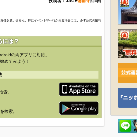
投稿者：JAGE
備前守
回=回
の責任を負いません。特にイベント等へ行かれる場合には、必ず公式の情報
ndroidの両アプリに対応。
始めてみよう！
法
を検索。
り」を検索。