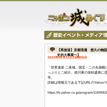
【再放送】京都浪漫 悠久の物
史的大事業〜】
2023年09月13日19時00分
「世界遺産 二条城。国宝・二の丸御殿
っぷりとご紹介。徳川家の栄枯盛衰に
等。
詳細は情報元である下記URLのYahoo
https://tv.yahoo.co.jp/program/1169462