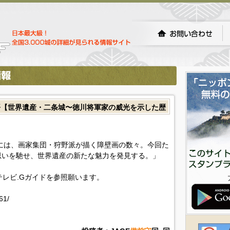
語【世界遺産・二条城〜徳川将軍家の威光を示した歴
には、画家集団・狩野派が描く障壁画の数々。今回た
思いを馳せ、世界遺産の新たな魅力を発見する。」
!テレビ.Gガイドを参照願います。
61/