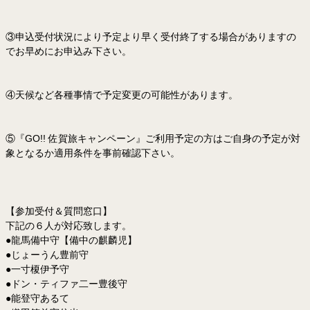
③申込受付状況により予定より早く受付終了する場合がありますの
でお早めにお申込み下さい。
④天候など各種事情で予定変更の可能性があります。
⑤『GO!! 佐賀旅キャンペーン』ご利用予定の方はご自身の予定が対
象となるか適用条件を事前確認下さい。
【参加受付＆質問窓口】
下記の６人が対応致します。
●龍馬備中守【備中の麒麟児】
●じょーうん豊前守
●一寸榎伊予守
●ドン・ティファ二ー豊後守
●能登守あるて