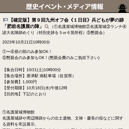
【確定版】第９回九州オフ会《１日目》兵どもが夢の跡
「肥前名護屋の陣」
（①名護屋城博物館②名護屋城③ランチ④
諸大名陣跡めぐり（特別史跡を５or６箇所程）⑤懇親会）
2023年10月21日10時00分
①〜④昼の部のみ参加OK！
⑤懇親会のみ参加もOK！(懇親会費のみご負担下さい)
【集合日時】10/21(土)10時00分
【集合場所】唐津駅 南駐車場（佐賀県）
【参加費】1,000円
【受付期限】10月18日(水)午後12時
【目的地】下記のとおり
①名護屋城博物館
名護屋城跡や周辺陣跡からの出土遺物、文禄・慶長の役などに関す
る資料を常設展示。