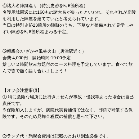
④諸大名陣跡巡り（特別史跡を5､6箇所程）
名護屋城周辺には160もの諸大名が集ったといわれ、それぞれが丘陵
を利用した陣屋を建てていたと考えられています。
当日は特別史跡23箇所の陣跡のうち、下草など整備されて見学しや
すい陣跡を5､6箇所程まわる予定。
⑤懇親会:いざかや風林火山（唐津駅近く）
会費:4,000円 開始時間:19:00予定
嬉しい２時間飲み放題付のコース料理を予定しています。食べて飲
んで皆で熱く語り合いましょう！
【オフ会注意事項】
① 特に危険な場所には行きませんが事故・怪我等あった場合は自己
責任です。
※保険加入しますが、病院代実費補償ではなく、日額で補償する保
険です。そのため見舞金程度の補償と思って下さい。
②ランチ代・懇親会費用は記載のとおり別途必要です。