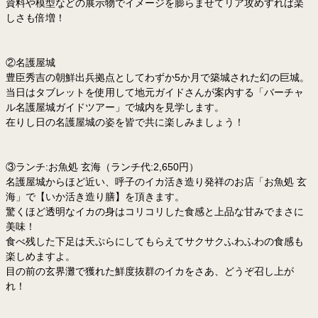
資料や模型などの展示物でイメージを膨らませてリア攻めすれば楽
しさも倍増！
②名護屋城
豊臣秀吉の朝鮮出兵拠点としてわずか5か月で築城された幻の巨城。
当日はタブレットを使用して地元ガイドさんが案内する「バーチャ
ル名護屋城ガイドツアー」で城内を見学します。
在りし日の名護屋城の姿を皆で共に楽しみましょう！
③ランチ:お魚処 玄海（ランチ代:2,650円）
名護屋城からほど近い、呼子のイカ活き造り発祥のお店「お魚処 玄
海」で【いか活き造り膳】を頂きます。
驚くほど透明なイカの身はコリコリした食感と上品な甘みでまさに
美味！
食べ残した下足は天ぷらにしてもらえてサクサクふわふわの食感も
楽しめますよ。
目の前の玄界灘で獲れた鮮度抜群のイカをさあ、どうぞ召し上が
れ！