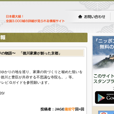
0年の物語〜 「徳川家康が創った京都」
康ゆかりの地を巡り、家康の街づくりと秘めた狙いを
、徳川と豊臣が共存する不思議な寺院も。」等。
!テレビ.Gガイドを参照願います。
20/
投稿者：JAGE
備前守
回=回