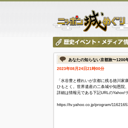
あなたの知らない京都旅〜120
2023年08月24日21時00分
「水谷豊と檀れいが京都に残る徳川家
ひもとく。世界遺産の二条城や知恩院
詳細は情報元である下記URLのYahoo
https://tv.yahoo.co.jp/program/1162165