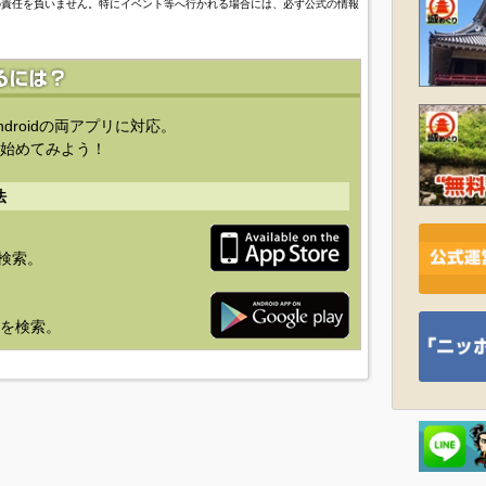
の責任を負いません。特にイベント等へ行かれる場合には、必ず公式の情報
ndroidの両アプリに対応。
始めてみよう！
法
を検索。
り」を検索。