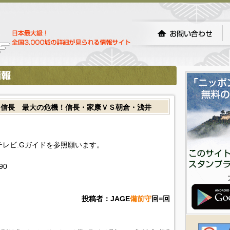
田信長 最大の危機！信長・家康ＶＳ朝倉・浅井
!テレビ.Gガイドを参照願います。
890
投稿者：JAGE
備前守
回=回