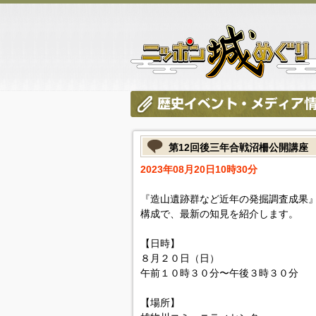
第12回後三年合戦沼柵公開講座
2023年08月20日10時30分
『造山遺跡群など近年の発掘調査成果
構成で、最新の知見を紹介します。
【日時】
８月２０日（日）
午前１０時３０分〜午後３時３０分
【場所】