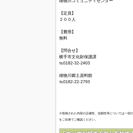
雄物川コミュニティセンター
【定員】
２００人
【費用】
無料
【問合せ】
横手市文化財保護課
℡0182-32-2403
雄物川郷土資料館
℡0182-22-2793
※投稿された内容の正確性、信頼性等については一切
をご自身でご確認ください。