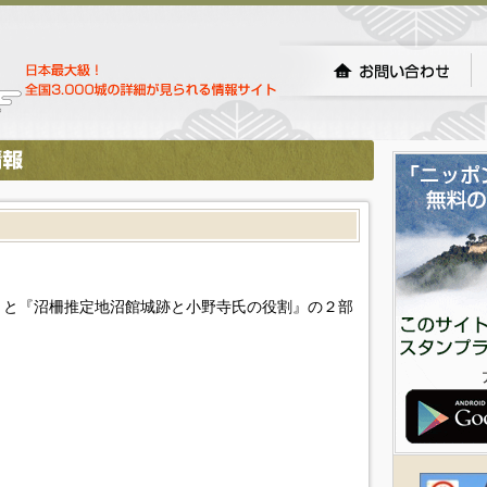
』と『沼柵推定地沼館城跡と小野寺氏の役割』の２部