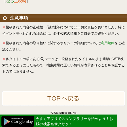
［
なる
主税助
］
注意事項
※
投稿された内容の正確性、信頼性等については一切の責任を負いません。特に
イベント等へ行かれる場合には、必ず公式の情報をご自身でご確認ください。
※
投稿された内容の取り扱いに関するポリシーの詳細については
利用規約
をご確
認ください。
※
各タイトルの横にある
マークは、投稿されたタイトルのまま簡単にWEB検
索できるようにしたもので、検索結果に正しい情報が表示されることを保証する
ものではありません。
(C)UM.Succeed,Inc.
Powered by idea canvas
今すぐアプリでスタンプラリーを始めよう！お
城の検索もサクサク！