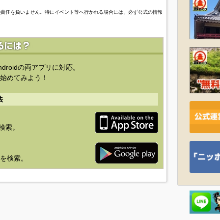
の責任を負いません。特にイベント等へ行かれる場合には、必ず公式の情報
ndroidの両アプリに対応。
始めてみよう！
法
を検索。
り」を検索。