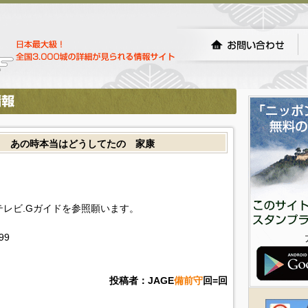
５ あの時本当はどうしてたの 家康
!テレビ.Gガイドを参照願います。
599
投稿者：JAGE
備前守
回=回