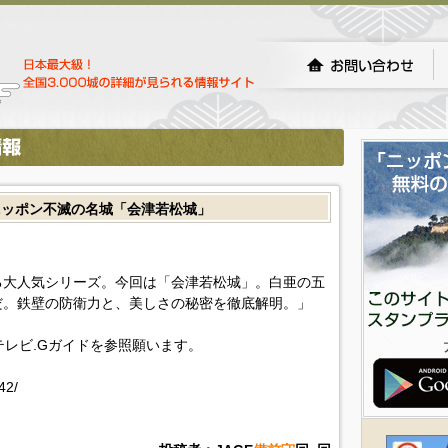
ニッポン不滅の名城「会津若松城」
る大人気シリーズ。今回は「会津若松城」。白亜の五
だ。鉄壁の防衛力と、美しさの秘密を徹底解明。」
!テレビ.Gガイドを参照願います。
42/