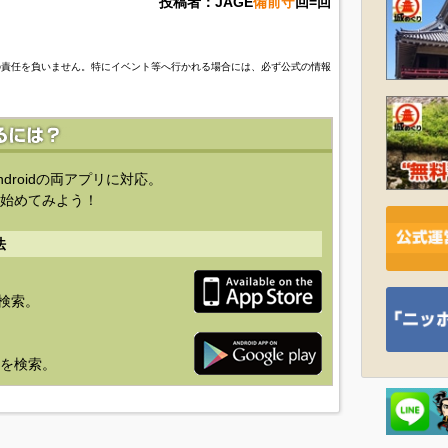
投稿者：JAGE
備前守
回=回
の責任を負いません。特にイベント等へ行かれる場合には、必ず公式の情報
ndroidの両アプリに対応。
始めてみよう！
法
を検索。
り」を検索。