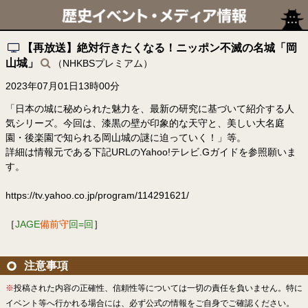
【再放送】絶対行きたくなる！ニッポン不滅の名城「岡
山城」
（NHKBSプレミアム）
2023年07月01日13時00分
「日本の城に秘められた魅力を、最新の研究に基づいて紹介する人
気シリーズ。今回は、漆黒の壁が印象的な天守と、美しい大名庭
園・後楽園で知られる岡山城の謎に迫っていく！」等。
詳細は情報元である下記URLのYahoo!テレビ.Gガイドを参照願いま
す。
https://tv.yahoo.co.jp/program/114291621/
［
JAGE
備前守
回=回
］
注意事項
※
投稿された内容の正確性、信頼性等については一切の責任を負いません。特に
イベント等へ行かれる場合には、必ず公式の情報をご自身でご確認ください。