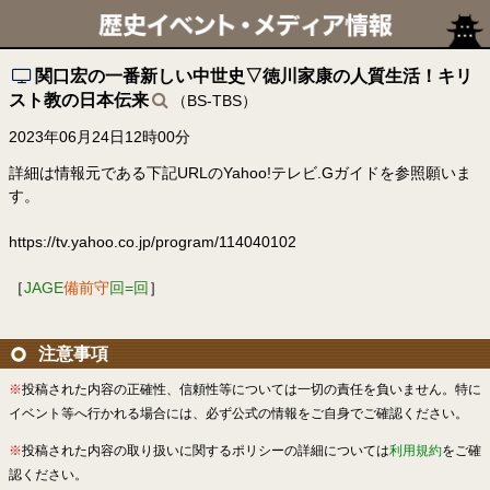
関口宏の一番新しい中世史▽徳川家康の人質生活！キリ
スト教の日本伝来
（BS-TBS）
2023年06月24日12時00分
詳細は情報元である下記URLのYahoo!テレビ.Gガイドを参照願いま
す。
https://tv.yahoo.co.jp/program/114040102
［
JAGE
備前守
回=回
］
注意事項
※
投稿された内容の正確性、信頼性等については一切の責任を負いません。特に
イベント等へ行かれる場合には、必ず公式の情報をご自身でご確認ください。
※
投稿された内容の取り扱いに関するポリシーの詳細については
利用規約
をご確
認ください。