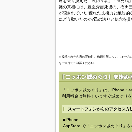
君を乗り換えた「裏切り者」「風見鶏」
謎の真相には、豊臣秀吉死後の、石田
が隠されていた!優れた技術力と絶対的
にどう動いたのか?己の誇りと信念を貫
※投稿された内容の正確性、信頼性等については一切
をご自身でご確認ください。
「ニッポン城めぐり」は、iPhone・a
利用料金は無料！いますぐ城めぐりを
スマートフォンからのアクセス方
■iPhone
AppStore で「ニッポン城めぐり」