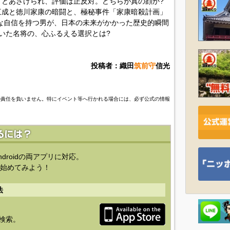
とあざけられ、評価は正反対。どちらが真の顔か?
三成と徳川家康の暗闘と、極秘事件「家康暗殺計画」
な自信を持つ男が、日本の未来がかかった歴史的瞬間
いた名将の、心ふるえる選択とは?
投稿者：織田
筑前守
信光
の責任を負いません。特にイベント等へ行かれる場合には、必ず公式の情報
ndroidの両アプリに対応。
始めてみよう！
法
を検索。