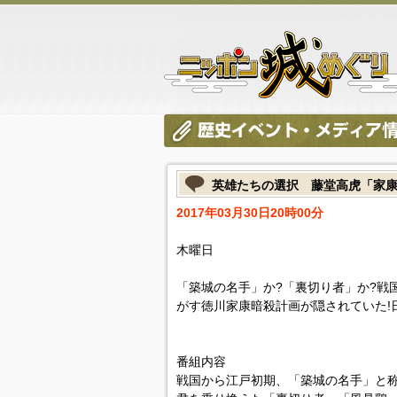
英雄たちの選択 藤堂高虎「家
2017年03月30日20時00分
木曜日
「築城の名手」か?「裏切り者」か?戦
がす徳川家康暗殺計画が隠されていた!
番組内容
戦国から江戸初期、「築城の名手」と