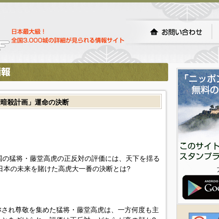
康暗殺計画」運命の決断
国の猛将・藤堂高虎の正反対の評価には、天下を揺る
日本の未来を賭けた高虎大一番の決断とは?
称され尊敬を集めた猛将・藤堂高虎は、一方何度も主