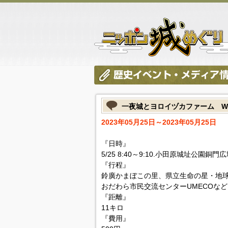
一夜城とヨロイヅカファーム W
2023年05月25日～2023年05月25日
『日時』
5/25 8:40～9:10.小田原城址公園銅門
『行程』
鈴廣かまぼこの里、県立生命の星・地
おだわら市民交流センターUMECOなど
『距離』
11キロ
『費用』