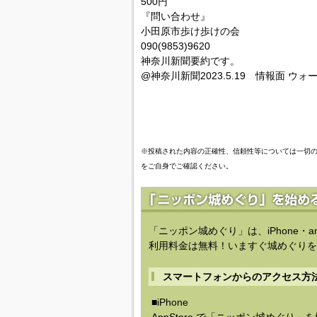
500円
『問い合わせ』
小田原市歩け歩けの会
090(9853)9620
神奈川新聞要約です。
@神奈川新聞2023.5.19 情報面 ウォ
※投稿された内容の正確性、信頼性等については一切
をご自身でご確認ください。
「ニッポン城めぐり」は、iPhone・a
利用料金は無料！いますぐ城めぐりを
スマートフォンからのアクセス方
■iPhone