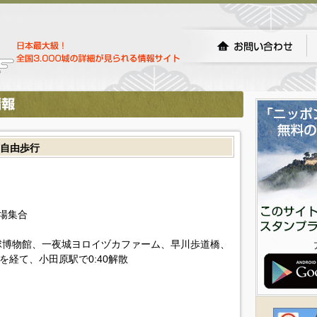
自由歩行
広場集合
球博物館、一夜城ヨロイヅカファーム、早川歩道橋、
を経て、小田原駅で0:40解散