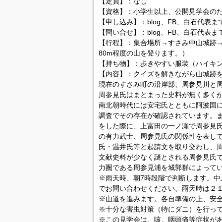
【定員】：なし
【資格】：小学生以上、公開見学会の
【申し込み】：blog、FB、白石代表ま
【問い合せ】：blog、FB、白石代表ま
【行程】：集合場所→すさみ中山城跡
80m程度の山を登ります。）
【持ち物】：歩きやすい服装（ハイキ
【内容】：クイズを解きながら山城跡
現在のすさみ町の沿岸部、周参見川と
周参見氏はまとまった史料が無く多く
南北朝時代には安宅氏とともに阿波国
調査でその存在が確認されています。
をした際に、上富田の一ノ瀬で周参見
の有力武士、周参見氏の関係性を表し
氏・温井氏等と起請文を取り交わし、
文献史料が少なく謎とされる周参見氏
力圏である周参見浦を城郭群によって
※雨天時、朝7時段階で判断します。中
でお問い合わせください。雨天時は２
※山道を進みます。各自準備の上、安
※十分な害虫対策（特にダニ）を行っ
※この見学会は、咳、咽頭痛等症状があ