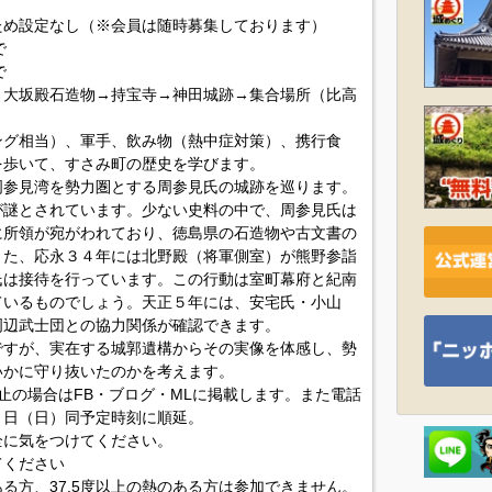
ため設定なし（※会員は随時募集しております）
で
で
→大坂殿石造物→持宝寺→神田城跡→集合場所（比高
ング相当）、軍手、飲み物（熱中症対策）、携行食
を歩いて、すさみ町の歴史を学びます。
周参見湾を勢力圏とする周参見氏の城跡を巡ります。
が謎とされています。少ない史料の中で、周参見氏は
に所領が宛がわれており、徳島県の石造物や古文書の
また、応永３４年には北野殿（将軍側室）が熊野参詣
氏は接待を行っています。この行動は室町幕府と紀南
ているものでしょう。天正５年には、安宅氏・小山
周辺武士団との協力関係が確認できます。
ですが、実在する城郭遺構からその実像を体感し、勢
いかに守り抜いたのかを考えます。
止の場合はFB・ブログ・MLに掲載します。また電話
１日（日）同予定時刻に順延。
全に気をつけてください。
てください
る方、37.5度以上の熱のある方は参加できません。