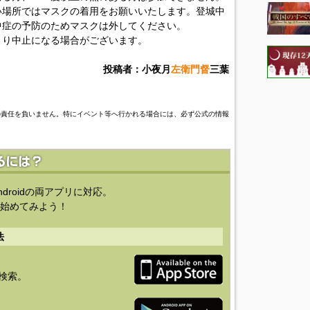
い場所ではマスクの着用をお願いいたします。登城中
中症の予防のためマスクは外してください。
より中止になる場合がございます。
投稿者：小夜月
左衛門督
三葉
の責任を負いません。特にイベント等へ行かれる場合には、必ず公式の情報
ndroidの両アプリに対応。
始めてみよう！
法
を検索。