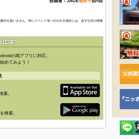
投稿者：JAGE
備前守
回=回
の責任を負いません。特にイベント等へ行かれる場合には、必ず公式の情報
ndroidの両アプリに対応。
始めてみよう！
法
を検索。
り」を検索。