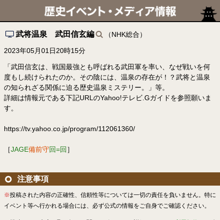
武将温泉 武田信玄編
（NHK総合）
2023年05月01日20時15分
「武田信玄は、戦国最強とも呼ばれる武田軍を率い、なぜ戦いを何
度もし続けられたのか。その陰には、温泉の存在が！？武将と温泉
の知られざる関係に迫る歴史温泉ミステリー。」等。
詳細は情報元である下記URLのYahoo!テレビ.Gガイドを参照願いま
す。
https://tv.yahoo.co.jp/program/112061360/
［
JAGE
備前守
回=回
］
注意事項
※
投稿された内容の正確性、信頼性等については一切の責任を負いません。特に
イベント等へ行かれる場合には、必ず公式の情報をご自身でご確認ください。