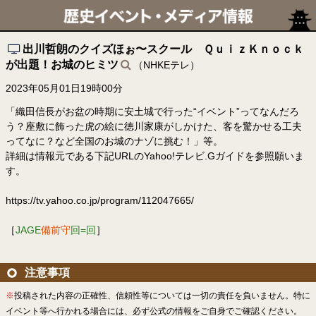
出川哲朗のクイズほぉ〜スクール ＱｕｉｚＫｎｏｃｋ
が出題！お城のヒミツ
（NHKEテレ）
2023年05月01日19時00分
「織田信長がお盆の時期に安土城で行った“イベント”ってなんだろ
う？座敷に飾った虎の絵に徳川家康がしかけた、客を驚かせる工夫
ってなに？など全国のお城のナゾに挑む！」等。
詳細は情報元である下記URLのYahoo!テレビ.Gガイドを参照願いま
す。
https://tv.yahoo.co.jp/program/112047665/
［
JAGE
備前守
回=回
］
注意事項
※
投稿された内容の正確性、信頼性等については一切の責任を負いません。特に
イベント等へ行かれる場合には、必ず公式の情報をご自身でご確認ください。