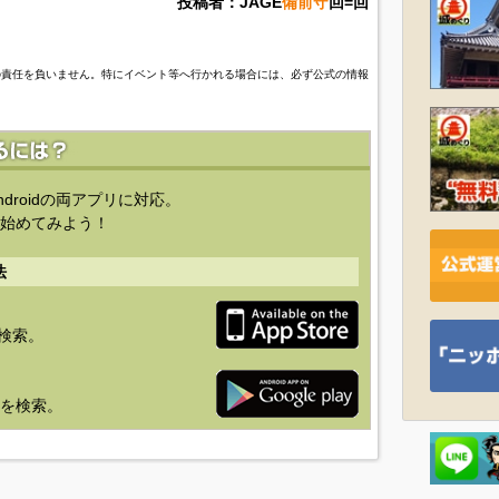
投稿者：JAGE
備前守
回=回
の責任を負いません。特にイベント等へ行かれる場合には、必ず公式の情報
ndroidの両アプリに対応。
始めてみよう！
法
を検索。
り」を検索。