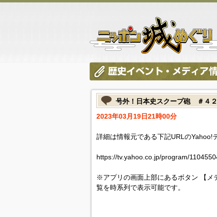
号外！日本史スクープ砲 ＃４
2023年03月19日21時00分
詳細は情報元である下記URLのYahoo
https://tv.yahoo.co.jp/program/110455
※アプリの画面上部にあるボタン 【メ
覧を時系列で表示可能です。