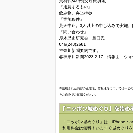
資料代800円(交通費別途)
『用意するもの』
飲み物、弁当持参
『実施条件』
荒天中止。3人以上の申し込みで実施。
『問い合わせ』
厚木歴史研究会 島口氏
046(248)2681
神奈川新聞要約です。
@神奈川新聞2023.2.17 情報面 ウ
※投稿された内容の正確性、信頼性等については一切
をご自身でご確認ください。
「ニッポン城めぐり」は、iPhone・a
利用料金は無料！いますぐ城めぐりを