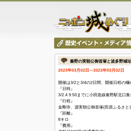
秦野の実朝公御首塚と波多野城
2023年03月02日～2023年03月02日
開催は3/2と3/4の2日間、開催日程の
『日時』
3/2.4 9:50までに小田急線秦野駅北口集
『行程』
金剛寺、源実朝公御首塚(田原ふるさと公
『距離』
8キロ
『費用』