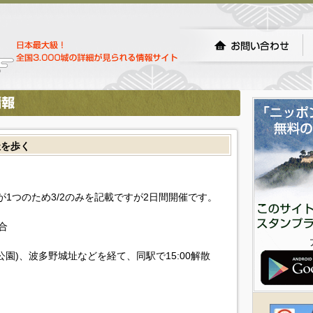
址を歩く
欄が1つのため3/2のみを記載ですが2日間開催です。
合
園)、波多野城址などを経て、同駅で15:00解散