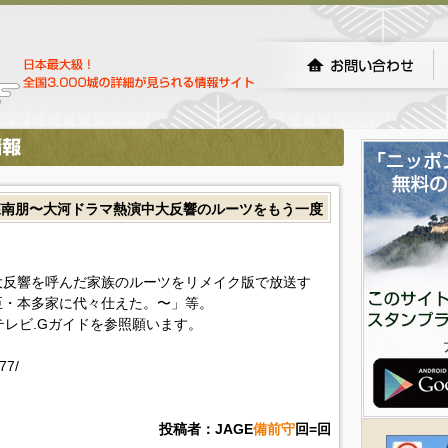
森南朋〜大河ドラマ熱演中大反響のルーツをもう一度
大反響を呼んだ家族のルーツをリメイク版で放送す
臣・本多家に代々仕えた。〜」等。
!テレビ.Gガイドを参照願います。
77/
投稿者：JAGE
備前守
回=回