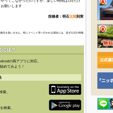
やってこなかったのですが、楽しい時間は1日だけ
くお願いします
投稿者：明石
太閤
則実
の責任を負いません。特にイベント等へ行かれる場合には、必ず公式の情報
ndroidの両アプリに対応。
始めてみよう！
法
を検索。
り」を検索。