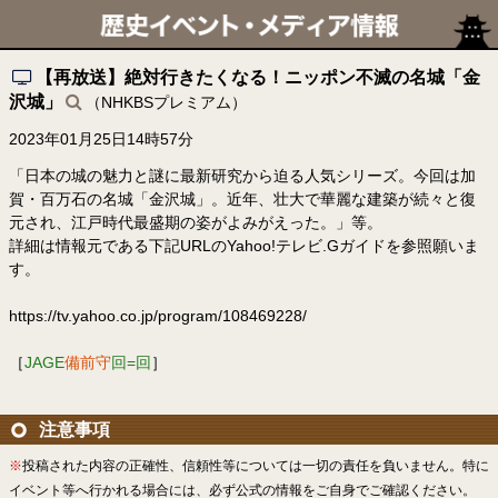
【再放送】絶対行きたくなる！ニッポン不滅の名城「金
沢城」
（NHKBSプレミアム）
2023年01月25日14時57分
「日本の城の魅力と謎に最新研究から迫る人気シリーズ。今回は加
賀・百万石の名城「金沢城」。近年、壮大で華麗な建築が続々と復
元され、江戸時代最盛期の姿がよみがえった。」等。
詳細は情報元である下記URLのYahoo!テレビ.Gガイドを参照願いま
す。
https://tv.yahoo.co.jp/program/108469228/
［
JAGE
備前守
回=回
］
注意事項
※
投稿された内容の正確性、信頼性等については一切の責任を負いません。特に
イベント等へ行かれる場合には、必ず公式の情報をご自身でご確認ください。