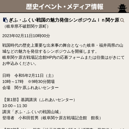
ぎふ・ふくい戦国の魅力発信シンポジウムｉｎ関ケ原
（岐阜県不破郡関ケ原町）
2023年02月11日10時00分
戦国時代の歴史上重要な出来事の舞台となった岐阜・福井両県の山
城などの魅力を発信するシンポジウムを開催します。
岐阜関ケ原古戦場記念館HP内の応募フォームまたは往復はがきにて
お申込みください。
日時 令和5年2月11日（土）
10時～17時 ※9時30分開場
会場 関ケ原ふれあいセンター
【第1部】基調講演（ふれあいセンター）
10:00～11:30
講演「ぎふ・ふくいの戦国山城」
登壇者 小和田哲男（岐阜関ケ原古戦場記念館 館長）