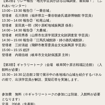
【第2部】リレー報告「地元学芸員が語る山城調査、最前線！」（ふ
れあいセンター）
13:00～13:30 報告①「一乗谷城」
登壇者 石川美咲（福井県立一乗谷朝倉氏遺跡博物館 学芸員）
13:30～14:00 報告②「松尾山城」
登壇者 富田真一郎（関ケ原町地域振興課 係長）
14:00～14:30 報告③「大桑城」
登壇者 村田秀香（山県市生涯学習課文化財調査室 学芸員）
14:30～15:00 報告④「江馬氏城館跡・姉小路氏城館跡」
登壇者 三好清超（飛騨市教育委員会文化振興課 学芸員）
15:00～15:15 総評
登壇者 内堀信雄（岐阜市文化財保護課 主幹）
【第3部】ギャラリートーク（会場 岐阜関ケ原古戦場記念館）（入
館料が必要）
15:30～16:30 記念館２階で展示中の各地域の山城を紹介するパネル
の前で、出演学芸員が解説、質疑応答を実施します。
参加費 無料（※ギャラリートークの参加には別途、入館料が必要
となります）
定員 200名（先着順）