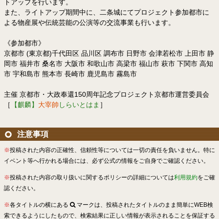
トアップを行います。
また、ライトアップ期間中に、二条城にてプロジェクト参加都市に
よる物産展や伝統芸能の公演等の交流事業も行います。
《参加都市》
京都市 (東京都)千代田区 品川区 調布市 日野市 会津若松市 上田市 静
岡市 福井市 桑名市 大阪市 和歌山市 高梁市 福山市 萩市 下関市 高知
市 宇和島市 熊本市 長崎市 鹿児島市 霧島市
主催 京都市・大政奉還150周年記念プロジェクト京都市運営委員会
［
【麒麟】
大宰帥
しらいとはま
］
注意事項
※
投稿された内容の正確性、信頼性等については一切の責任を負いません。特に
イベント等へ行かれる場合には、必ず公式の情報をご自身でご確認ください。
※
投稿された内容の取り扱いに関するポリシーの詳細については
利用規約
をご確
認ください。
※
各タイトルの横にある
マークは、投稿されたタイトルのまま簡単にWEB検
索できるようにしたもので、検索結果に正しい情報が表示されることを保証する