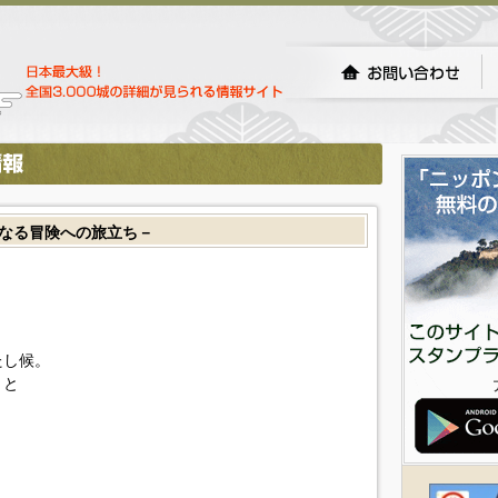
新たなる冒険への旅立ち－
たし候。
くと
と
。