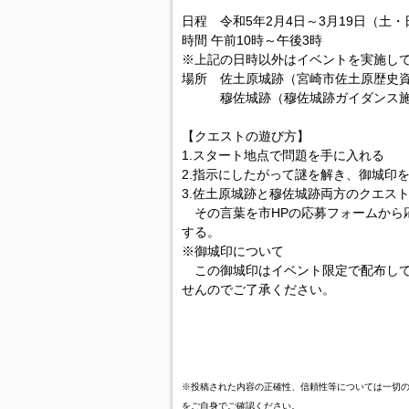
日程 令和5年2月4日～3月19日（土
時間 午前10時～午後3時
※上記の日時以外はイベントを実施し
場所 佐土原城跡（宮崎市佐土原歴史
穆佐城跡（穆佐城跡ガイダンス施
【クエストの遊び方】
1.スタート地点で問題を手に入れる
2.指示にしたがって謎を解き、御城印
3.佐土原城跡と穆佐城跡両方のクエス
その言葉を市HPの応募フォームから応
する。
※御城印について
この御城印はイベント限定で配布して
せんのでご了承ください。
※投稿された内容の正確性、信頼性等については一切
をご自身でご確認ください。