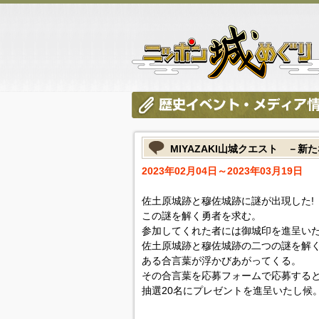
MIYAZAKI山城クエスト －
2023年02月04日～2023年03月19日
佐土原城跡と穆佐城跡に謎が出現した!
この謎を解く勇者を求む。
参加してくれた者には御城印を進呈い
佐土原城跡と穆佐城跡の二つの謎を解
ある合言葉が浮かびあがってくる。
その合言葉を応募フォームで応募する
抽選20名にプレゼントを進呈いたし候