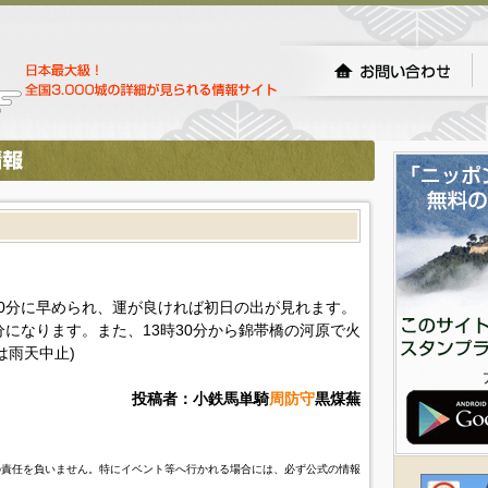
0分に早められ、運が良ければ初日の出が見れます。
分になります。また、13時30分から錦帯橋の河原で火
は雨天中止)
投稿者：小鉄馬単騎
周防守
黒煤蕪
の責任を負いません。特にイベント等へ行かれる場合には、必ず公式の情報