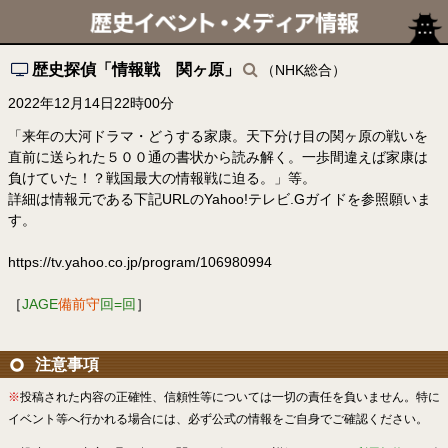
歴史探偵「情報戦 関ヶ原」
（NHK総合）
2022年12月14日22時00分
「来年の大河ドラマ・どうする家康。天下分け目の関ヶ原の戦いを
直前に送られた５００通の書状から読み解く。一歩間違えば家康は
負けていた！？戦国最大の情報戦に迫る。」等。
詳細は情報元である下記URLのYahoo!テレビ.Gガイドを参照願いま
す。
https://tv.yahoo.co.jp/program/106980994
［
JAGE
備前守
回=回
］
注意事項
※
投稿された内容の正確性、信頼性等については一切の責任を負いません。特に
イベント等へ行かれる場合には、必ず公式の情報をご自身でご確認ください。