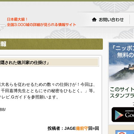
に隠された徳川家の仕掛け」
諸大名らを従わせるための数々の仕掛けが！今回は、
、千田嘉博先生とともにその秘密をひもとく。」等。
!テレビ.Gガイドを参照願います。
88/
投稿者：JAGE
備前守
回=回