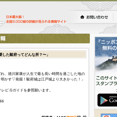
が愛した駿府ってどんな所？〜」
ばれ、徳川家康が人生で最も長い時間を過ごした地の
き明かす▽発掘！駿府城は江戸城より大きかった！」
!テレビ.Gガイドを参照願います。
866