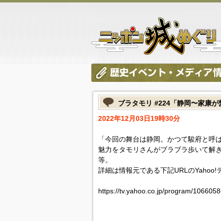
ブラタモリ #224「静岡〜家康
2022年12月03日19時30分
「今回の舞台は静岡。かつて駿府と呼
魅力をタモリさんがブラブラ歩いて解
等。
詳細は情報元である下記URLのYahoo
https://tv.yahoo.co.jp/program/106605