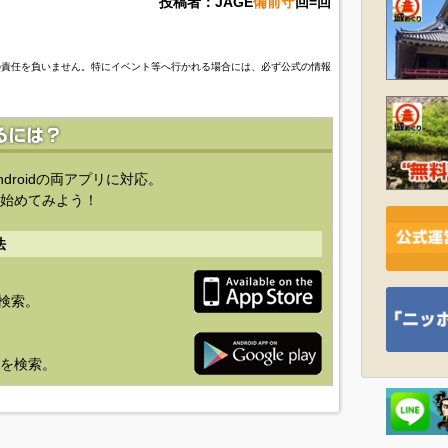
投稿者：JAGE
備前守
回=回
の責任を負いません。特にイベント等へ行かれる場合には、必ず公式の情報
ndroidの両アプリに対応。
始めてみよう！
法
を検索。
り」を検索。