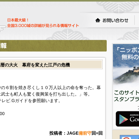
明暦の大火 幕府を変えた江戸の危機
中の６割を焼き尽くし１０万人以上の命を奪った。幕
は武士も町人も驚く復興策を打ち出した。」等。
!テレビ.Gガイドを参照願います。
100
投稿者：JAGE
備前守
回=回