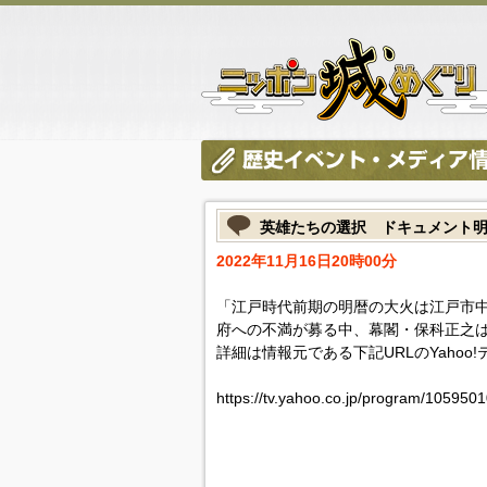
英雄たちの選択 ドキュメント
2022年11月16日20時00分
「江戸時代前期の明暦の大火は江戸市
府への不満が募る中、幕閣・保科正之
詳細は情報元である下記URLのYahoo
https://tv.yahoo.co.jp/program/105950