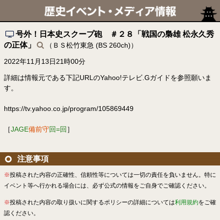
号外！日本史スクープ砲 ＃２８「戦国の梟雄 松永久秀
の正体」
（ＢＳ松竹東急 (BS 260ch)）
2022年11月13日21時00分
詳細は情報元である下記URLのYahoo!テレビ.Gガイドを参照願いま
す。
https://tv.yahoo.co.jp/program/105869449
［
JAGE
備前守
回=回
］
注意事項
※
投稿された内容の正確性、信頼性等については一切の責任を負いません。特に
イベント等へ行かれる場合には、必ず公式の情報をご自身でご確認ください。
※
投稿された内容の取り扱いに関するポリシーの詳細については
利用規約
をご確
認ください。