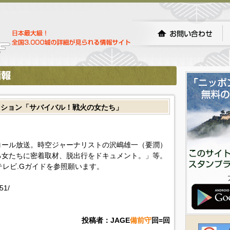
クション「サバイバル！戦火の女たち」
コール放送。時空ジャーナリストの沢嶋雄一（要潤）
る女たちに密着取材、脱出行をドキュメント。」等。
!テレビ.Gガイドを参照願います。
51/
投稿者：JAGE
備前守
回=回